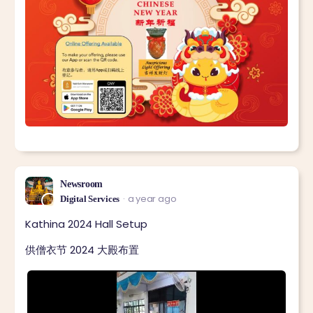
Newsroom
a year ago
Digital Services
Kathina 2024 Hall Setup
供僧衣节 2024 大殿布置