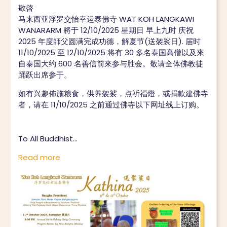
敬啓
马来西亚浮罗交怡幸运泰佛寺 WAT KOH LANGKAWI
WANARARM 將于 12/10/2025 星期日 早上九时 庆祝
2025 年度師父圆满完成功德，解夏节(送袈裟日). 届时
11/10/2025 至 12/10/2025 将有 30 多名泰国高僧以及來
自泰国大约 600 名善信前來参与胜会。敬请全体佛教徒
踊跃出席参于。
如有兴趣佈施粮食，供养袈裟，点祈福燈，或捐款建佛寺
者，请在 11/10/2025 之前通过佛寺以下网址线上订购。
To All Buddhist…
Read more