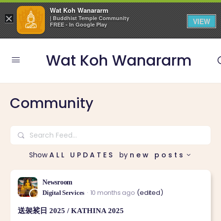
Wat Koh Wanararm
×
| Buddhist Temple Community
VIEW
FREE - In Google Play
Wat Koh Wanararm
Community
Search
Feed…
Show
ALL UPDATES
by
new posts
Newsroom
10 months ago
(edited)
Digital Services
送袈裟日 2025 / KATHINA 2025