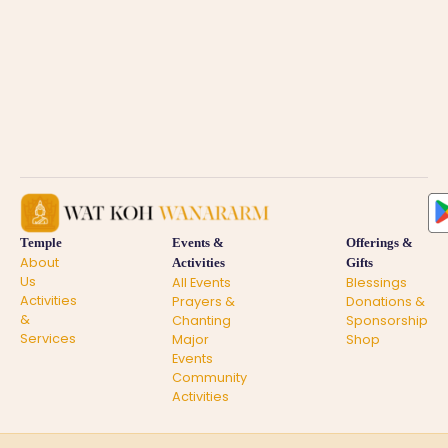
Temple
Events &
Offerings &
About
Activities
Gifts
Us
All Events
Blessings
Activities
Prayers &
Donations &
&
Chanting
Sponsorship
Services
Major
Shop
Events
Community
Activities